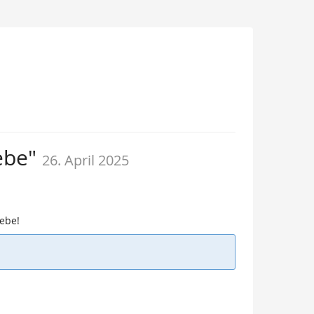
iebe"
26. April 2025
iebe!