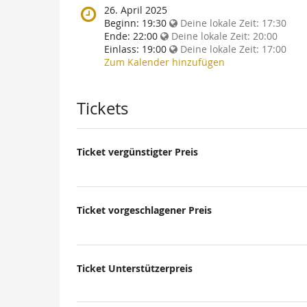
diese
Wann
26. April 2025
Veranstaltung
findet
Beginn:
19:30
Deine lokale Zeit:
17:30
statt?
diese
Ende:
22:00
Deine lokale Zeit:
20:00
Veranstaltung
Einlass:
19:00
Deine lokale Zeit:
17:00
statt?
Zum Kalender hinzufügen
Tickets
Ticket vergünstigter Preis
Ticket vorgeschlagener Preis
Ticket Unterstützerpreis